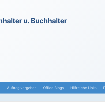
halter u. Buchhalter
n
Auftrag vergeben
Office Blogs
Hilfreiche Links
F