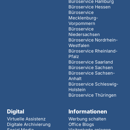
Büroservice Hamburg
Büroservice Hessen
Büroservice
Mecklenburg-
Vorpommern
Büroservice
Niedersachsen
Büroservice Nordrhein-
Westfalen
Büroservice Rheinland-
Pfalz
Büroservice Saarland
Büroservice Sachsen
Büroservice Sachsen-
Anhalt
Büroservice Schleswig-
Holstein
Büroservice Thüringen
Digital
Informationen
Virtuelle Assistenz
Werbung schalten
Digitale Archivierung
Office Blogs
Social Media
Visitenkarte anlegen