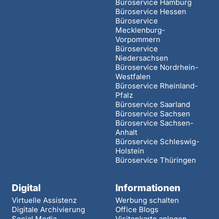
Büroservice Hamburg
Büroservice Hessen
Büroservice
Mecklenburg-
Vorpommern
Büroservice
Niedersachsen
Büroservice Nordrhein-
Westfalen
Büroservice Rheinland-
Pfalz
Büroservice Saarland
Büroservice Sachsen
Büroservice Sachsen-
Anhalt
Büroservice Schleswig-
Holstein
Büroservice Thüringen
Digital
Informationen
Virtuelle Assistenz
Werbung schalten
Digitale Archivierung
Office Blogs
Social Media
Visitenkarte anlegen