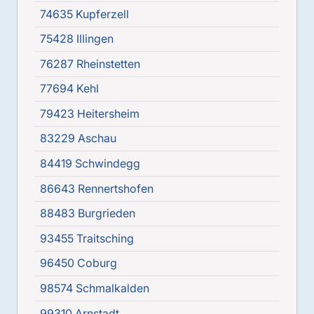
74635 Kupferzell
75428 Illingen
76287 Rheinstetten
77694 Kehl
79423 Heitersheim
83229 Aschau
84419 Schwindegg
86643 Rennertshofen
88483 Burgrieden
93455 Traitsching
96450 Coburg
98574 Schmalkalden
99310 Arnstadt