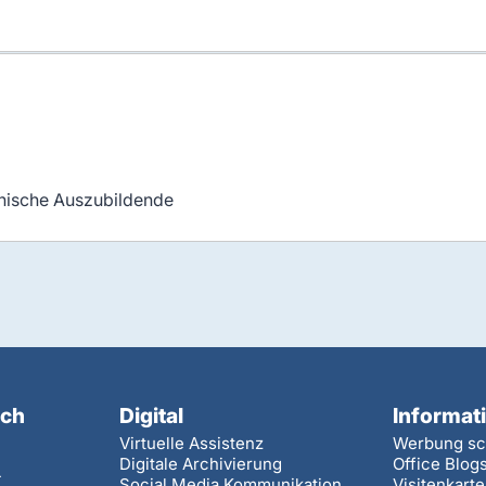
nnische Auszubildende
ach
Digital
Informat
Virtuelle Assistenz
Werbung sc
Digitale Archivierung
Office Blog
-
Social Media Kommunikation
Visitenkart