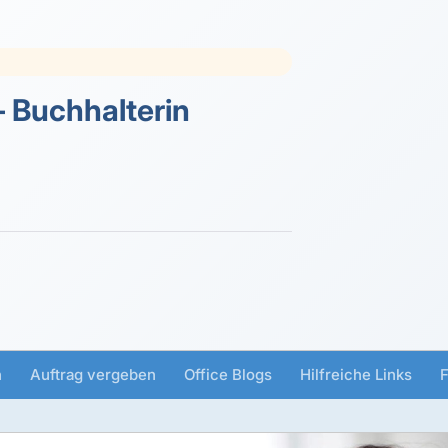
 Buchhalterin
n
Auftrag vergeben
Office Blogs
Hilfreiche Links
F