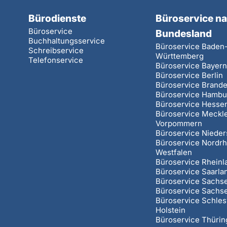
Bürodienste
Büroservice n
Büroservice
Bundesland
Buchhaltungsservice
Büroservice Baden
Schreibservice
Württemberg
Telefonservice
Büroservice Bayer
Büroservice Berlin
Büroservice Brand
Büroservice Hambu
Büroservice Hesse
Büroservice Meckl
Vorpommern
Büroservice Niede
Büroservice Nordrh
Westfalen
Büroservice Rheinl
Büroservice Saarla
Büroservice Sachs
Büroservice Sachs
Büroservice Schles
Holstein
Büroservice Thüri