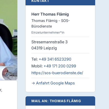
KONTAKT
Herr Thomas Flämig
Thomas Flämig - SOS-
Bürodienste
Einzelunternehmer*in
Stresemannstraße 3
04319 Leipzig
Tel:
+49 341 6523290
Mobil:
+49 171 200 0299
https://sos-buerodienste.de/
→ Anfahrt Google Maps
r,
MAIL AN: THOMAS FLÄMIG