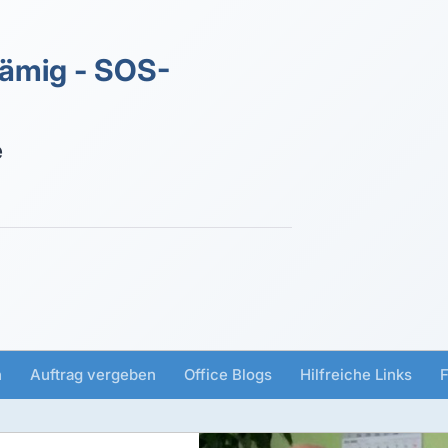
ämig - SOS-
e
n
Auftrag vergeben
Office Blogs
Hilfreiche Links
F