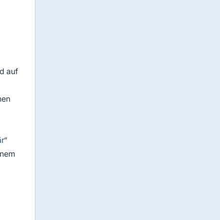
nd auf
nen
är
“
einem