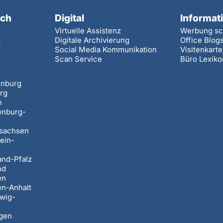
ach
Digital
Informat
Virtuelle Assistenz
Werbung sc
Digitale Archivierung
Office Blog
-
Social Media Kommunikation
Visitenkart
Scan Service
Büro Lexiko
n
enburg
rg
n
enburg-
rsachsen
ein-
and-Pfalz
nd
en
en-Anhalt
wig-
ngen