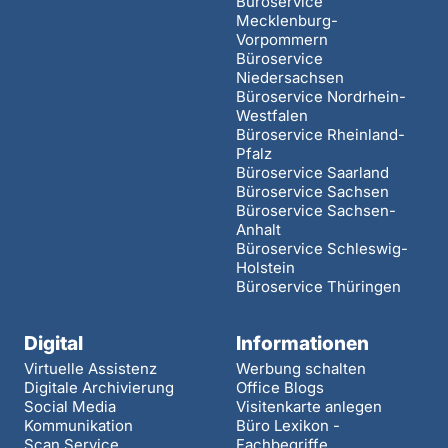
Büroservice
Mecklenburg-
Vorpommern
Büroservice
Niedersachsen
Büroservice Nordrhein-
Westfalen
Büroservice Rheinland-
Pfalz
Büroservice Saarland
Büroservice Sachsen
Büroservice Sachsen-
Anhalt
Büroservice Schleswig-
Holstein
Büroservice Thüringen
Digital
Informationen
Virtuelle Assistenz
Werbung schalten
Digitale Archivierung
Office Blogs
Social Media
Visitenkarte anlegen
Kommunikation
Büro Lexikon -
Scan Service
Fachbegriffe