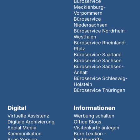
Büroservice
Mecklenburg-
Vorpommern
Büroservice
Niedersachsen
Büroservice Nordrhein-
Westfalen
Büroservice Rheinland-
Pfalz
Büroservice Saarland
Büroservice Sachsen
Büroservice Sachsen-
Anhalt
Büroservice Schleswig-
Holstein
Büroservice Thüringen
Digital
Informationen
Virtuelle Assistenz
Werbung schalten
Digitale Archivierung
Office Blogs
Social Media
Visitenkarte anlegen
Kommunikation
Büro Lexikon -
Scan Service
Fachbegriffe