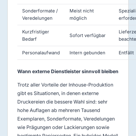
Sonderformate /
Meist nicht
Speziali
Veredelungen
möglich
erforde
Kurzfristiger
Lieferze
Sofort verfügbar
Bedarf
beacht
Personalaufwand
Intern gebunden
Entfällt
Wann externe Dienstleister sinnvoll bleiben
Trotz aller Vorteile der Inhouse-Produktion
gibt es Situationen, in denen externe
Druckereien die bessere Wahl sind: sehr
hohe Auflagen ab mehreren Tausend
Exemplaren, Sonderformate, Veredelungen
wie Prägungen oder Lackierungen sowie
bestimmte Papiersorten. Ein hybrides Modell