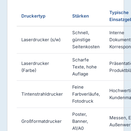
Typische
Druckertyp
Stärken
Einsatzge
Schnell,
Interne
Laserdrucker (s/w)
günstige
Dokument
Seitenkosten
Korrespo
Scharfe
Laserdrucker
Präsentat
Texte, hohe
(Farbe)
Produktblä
Auflage
Feine
Hochwert
Tintenstrahldrucker
Farbverläufe,
Kundenmat
Fotodruck
Poster,
Messen, E
Großformatdrucker
Banner,
Außenwer
A1/A0