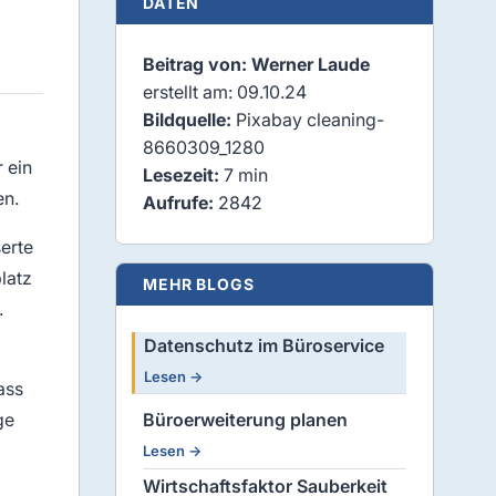
DATEN
Beitrag von: Werner Laude
erstellt am: 09.10.24
Bildquelle:
Pixabay cleaning-
8660309_1280
 ein
Lesezeit:
7 min
en.
Aufrufe:
2842
serte
latz
MEHR BLOGS
.
Datenschutz im Büroservice
Lesen →
ass
ge
Büroerweiterung planen
Lesen →
Wirtschaftsfaktor Sauberkeit