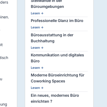
Stellwände in der
nders
Büroumgebungen
Lesen →
inen.
Professionelle Glanz im Büro
Lesen →
e
Büroausstattung in der
Buchhaltung
it
Lesen →
Kommunikation und digitales
tisch
Büro
Lesen →
Moderne Büroeinrichtung für
zu
Coworking Spaces
Lesen →
Ein neues, modernes Büro
einrichten ?
mung