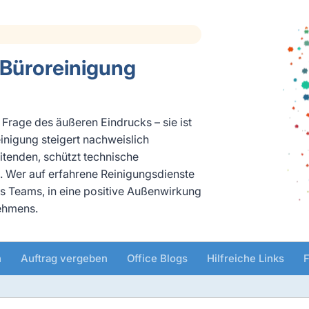
n Büroreinigung
Frage des äußeren Eindrucks – sie ist
einigung steigert nachweislich
itenden, schützt technische
 Wer auf erfahrene Reinigungsdienste
nes Teams, in eine positive Außenwirkung
nehmens.
n
Auftrag vergeben
Office Blogs
Hilfreiche Links
F